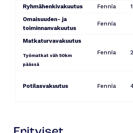
Ryhmähenkivakuutus
Fennia
Omaisuuden- ja
Fennia
toiminnanvakuutus
Matkaturvavakuutus
Fennia
Työmatkat väh 50km
päässä
Potilasvakuutus
Fennia
Erityiset