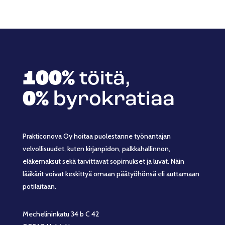
100%
töitä,
0%
byrokratiaa
Prakticonova Oy hoitaa puolestanne työnantajan
velvollisuudet, kuten kirjanpidon, palkkahallinnon,
eläkemaksut sekä tarvittavat sopimukset ja luvat. Näin
lääkärit voivat keskittyä omaan päätyöhönsä eli auttamaan
potilaitaan.
Mechelininkatu 34 b C 42