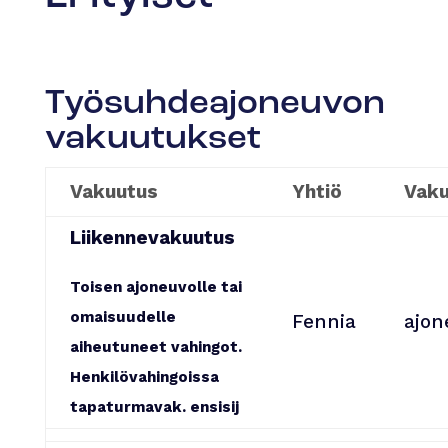
Työsuhdeajoneuvon
vakuutukset
Vakuutus
Yhtiö
Vak
Liikennevakuutus
Toisen ajoneuvolle tai
omaisuudelle
Fennia
ajon
aiheutuneet vahingot.
Henkilövahingoissa
tapaturmavak. ensisij