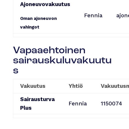
Ajoneuvovakuutus
Fennia
ajon
Oman ajoneuvon
vahingot
Vapaaehtoinen
sairauskuluvakuutu
s
Vakuutus
Yhtiö
Vakuutus
Sairausturva
Fennia
1150074
Plus