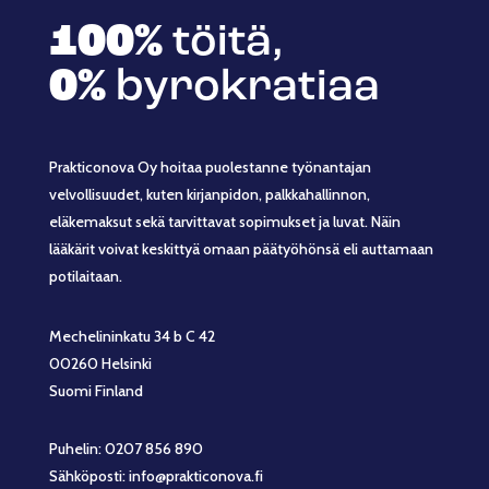
100%
töitä,
0%
byrokratiaa
Prakticonova Oy hoitaa puolestanne työnantajan
velvollisuudet, kuten kirjanpidon, palkkahallinnon,
eläkemaksut sekä tarvittavat sopimukset ja luvat. Näin
lääkärit voivat keskittyä omaan päätyöhönsä eli auttamaan
potilaitaan.
Mechelininkatu 34 b C 42
00260 Helsinki
Suomi Finland
Puhelin: 0207 856 890
Sähköposti: info@prakticonova.fi