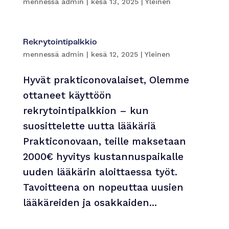
mennessä
admin
|
kesä 13, 2025
|
Yleinen
Rekrytointipalkkio
mennessä
admin
|
kesä 12, 2025
|
Yleinen
Hyvät prakticonovalaiset, Olemme
ottaneet käyttöön
rekrytointipalkkion – kun
suosittelette uutta lääkäriä
Prakticonovaan, teille maksetaan
2000€ hyvitys kustannuspaikalle
uuden lääkärin aloittaessa työt.
Tavoitteena on nopeuttaa uusien
lääkäreiden ja osakkaiden...