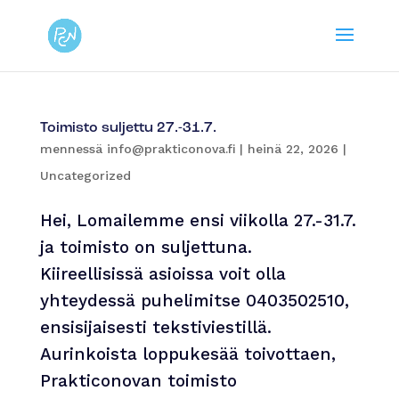
Toimisto suljettu 27.-31.7.
mennessä
info@prakticonova.fi
|
heinä 22, 2026
|
Uncategorized
Hei, Lomailemme ensi viikolla 27.-31.7.
ja toimisto on suljettuna.
Kiireellisissä asioissa voit olla
yhteydessä puhelimitse 0403502510,
ensisijaisesti tekstiviestillä.
Aurinkoista loppukesää toivottaen,
Prakticonovan toimisto