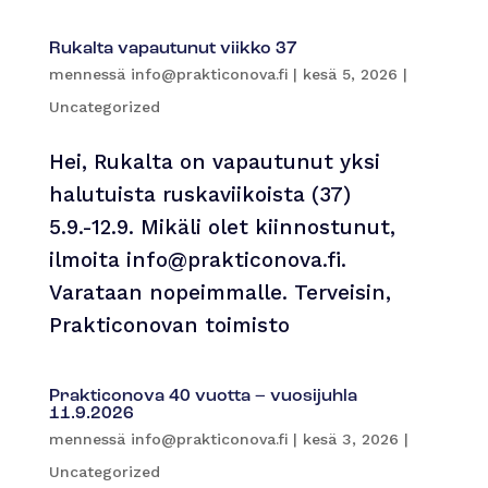
Rukalta vapautunut viikko 37
mennessä
info@prakticonova.fi
|
kesä 5, 2026
|
Uncategorized
Hei, Rukalta on vapautunut yksi
halutuista ruskaviikoista (37)
5.9.-12.9. Mikäli olet kiinnostunut,
ilmoita info@prakticonova.fi.
Varataan nopeimmalle. Terveisin,
Prakticonovan toimisto
Prakticonova 40 vuotta – vuosijuhla
11.9.2026
mennessä
info@prakticonova.fi
|
kesä 3, 2026
|
Uncategorized