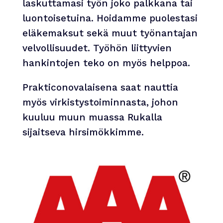
laskuttamasi työn joko palkkana tai
luontoisetuina. Hoidamme puolestasi
eläkemaksut sekä muut työnantajan
velvollisuudet. Työhön liittyvien
hankintojen teko on myös helppoa.
Prakticonovalaisena saat nauttia
myös virkistystoiminnasta, johon
kuuluu muun muassa Rukalla
sijaitseva hirsimökkimme.