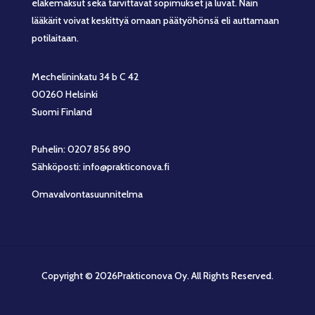
eläkemaksut sekä tarvittavat sopimukset ja luvat. Näin
lääkärit voivat keskittyä omaan päätyöhönsä eli auttamaan
potilaitaan.
Mechelininkatu 34 b C 42
00260 Helsinki
Suomi Finland
Puhelin: 0207 856 890
Sähköposti: info@prakticonova.fi
Omavalvontasuunnitelma
Copyright © 2026Prakticonova Oy. All Rights Reserved.