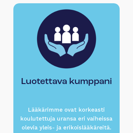
Luotettava kumppani
Lääkärimme ovat korkeasti
koulutettuja uransa eri vaiheissa
olevia yleis- ja erikoislääkäreitä.