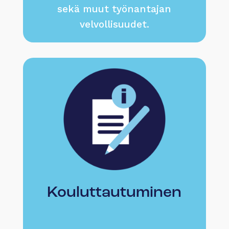
sekä muut työnantajan
velvollisuudet.
Kouluttautuminen