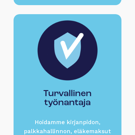
Turvallinen
työnantaja
Hoidamme kirjanpidon,
palkkahallinnon, eläkemaksut