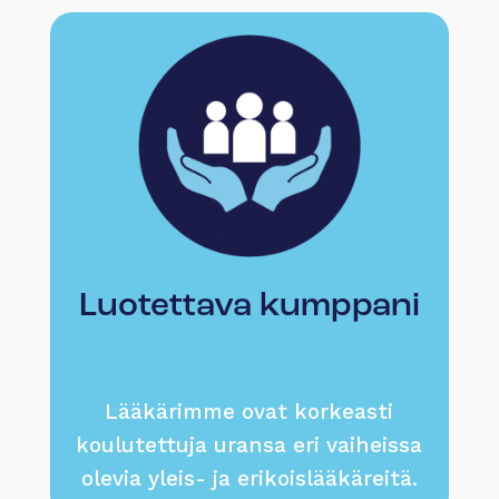
Luotettava kumppani
Lääkärimme ovat korkeasti
koulutettuja uransa eri vaiheissa
olevia yleis- ja erikoislääkäreitä.