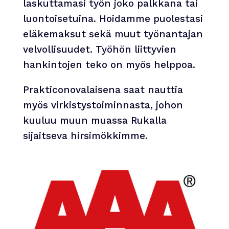
laskuttamasi työn joko palkkana tai
luontoisetuina. Hoidamme puolestasi
eläkemaksut sekä muut työnantajan
velvollisuudet. Työhön liittyvien
hankintojen teko on myös helppoa.
Prakticonovalaisena saat nauttia
myös virkistystoiminnasta, johon
kuuluu muun muassa Rukalla
sijaitseva hirsimökkimme.