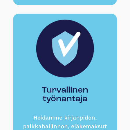
Turvallinen
työnantaja
Hoidamme kirjanpidon,
palkkahallinnon, eläkemaksut