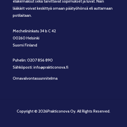
eläkemaksut sekä tarvittavat sopimukset ja luvat. Näin
lääkärit voivat keskittyä omaan päätyöhönsä eli auttamaan
potilaitaan.
Mechelininkatu 34 b C 42
00260 Helsinki
Suomi Finland
Puhelin: 0207 856 890
Sähköposti: info@prakticonova.fi
Omavalvontasuunnitelma
Copyright © 2026Prakticonova Oy. All Rights Reserved.