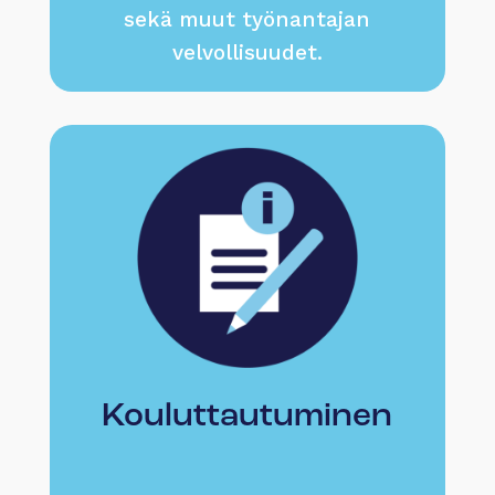
sekä muut työnantajan
velvollisuudet.
Kouluttautuminen