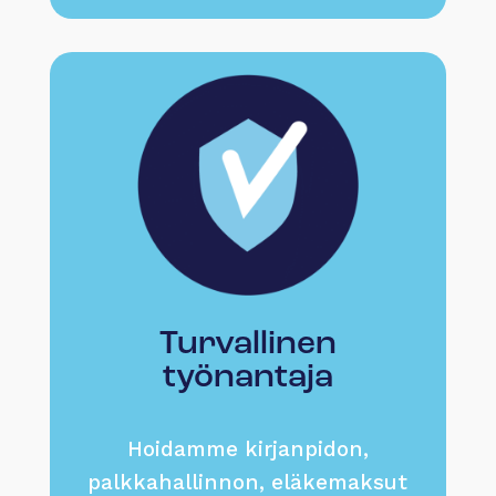
Turvallinen
työnantaja
Hoidamme kirjanpidon,
palkkahallinnon, eläkemaksut