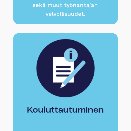
sekä muut työnantajan
velvollisuudet.
Kouluttautuminen