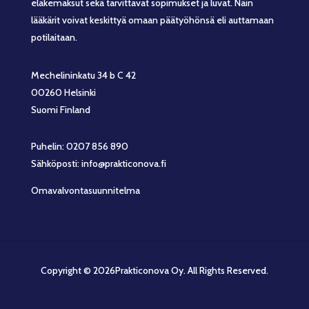
eläkemaksut sekä tarvittavat sopimukset ja luvat. Näin
lääkärit voivat keskittyä omaan päätyöhönsä eli auttamaan
potilaitaan.
Mechelininkatu 34 b C 42
00260 Helsinki
Suomi Finland
Puhelin: 0207 856 890
Sähköposti: info@prakticonova.fi
Omavalvontasuunnitelma
Copyright © 2026Prakticonova Oy. All Rights Reserved.