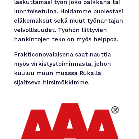
laskuttamasi työn joko palkkana tai
luontoisetuina. Hoidamme puolestasi
eläkemaksut sekä muut työnantajan
velvollisuudet. Työhön liittyvien
hankintojen teko on myös helppoa.
Prakticonovalaisena saat nauttia
myös virkistystoiminnasta, johon
kuuluu muun muassa Rukalla
sijaitseva hirsimökkimme.