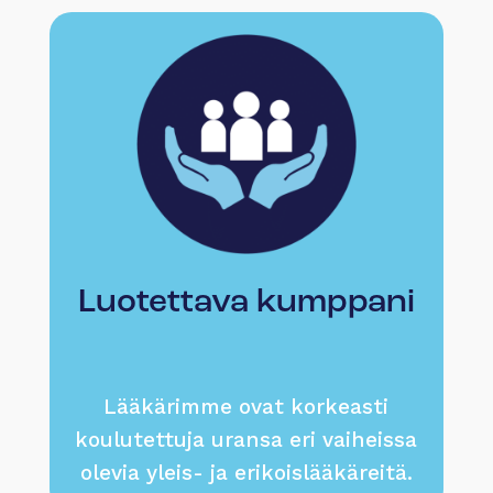
Luotettava kumppani
Lääkärimme ovat korkeasti
koulutettuja uransa eri vaiheissa
olevia yleis- ja erikoislääkäreitä.