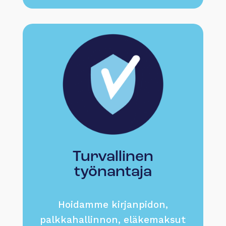
Turvallinen
työnantaja
Hoidamme kirjanpidon,
palkkahallinnon, eläkemaksut