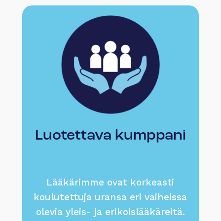
Luotettava kumppani
Lääkärimme ovat korkeasti
koulutettuja uransa eri vaiheissa
olevia yleis- ja erikoislääkäreitä.