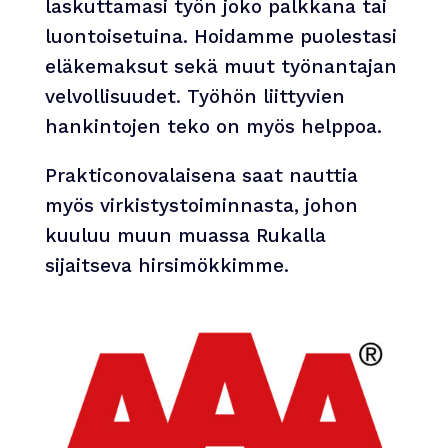
laskuttamasi työn joko palkkana tai
luontoisetuina. Hoidamme puolestasi
eläkemaksut sekä muut työnantajan
velvollisuudet. Työhön liittyvien
hankintojen teko on myös helppoa.
Prakticonovalaisena saat nauttia
myös virkistystoiminnasta, johon
kuuluu muun muassa Rukalla
sijaitseva hirsimökkimme.