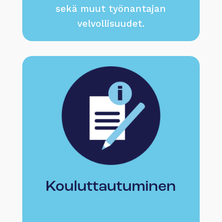
sekä muut työnantajan
velvollisuudet.
Kouluttautuminen