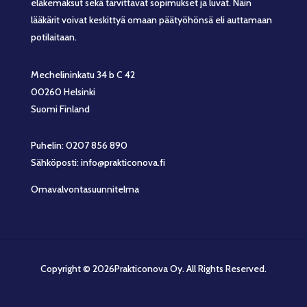
eläkemaksut sekä tarvittavat sopimukset ja luvat. Näin
lääkärit voivat keskittyä omaan päätyöhönsä eli auttamaan
potilaitaan.
Mechelininkatu 34 b C 42
00260 Helsinki
Suomi Finland
Puhelin: 0207 856 890
Sähköposti: info@prakticonova.fi
Omavalvontasuunnitelma
Copyright © 2026Prakticonova Oy. All Rights Reserved.