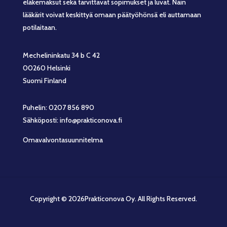
eläkemaksut sekä tarvittavat sopimukset ja luvat. Näin
lääkärit voivat keskittyä omaan päätyöhönsä eli auttamaan
potilaitaan.
Mechelininkatu 34 b C 42
00260 Helsinki
Suomi Finland
Puhelin: 0207 856 890
Sähköposti: info@prakticonova.fi
Omavalvontasuunnitelma
Copyright © 2026Prakticonova Oy. All Rights Reserved.