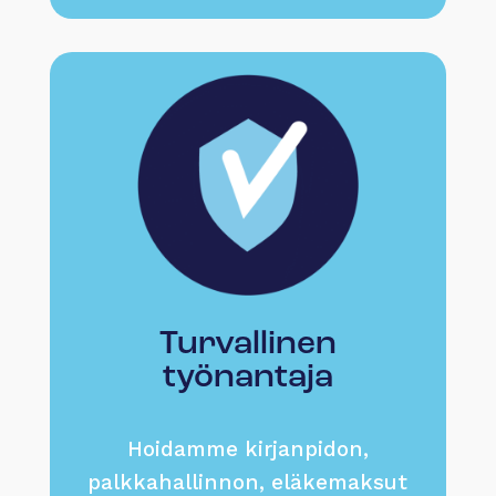
Turvallinen
työnantaja
Hoidamme kirjanpidon,
palkkahallinnon, eläkemaksut