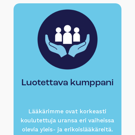
Luotettava kumppani
Lääkärimme ovat korkeasti
koulutettuja uransa eri vaiheissa
olevia yleis- ja erikoislääkäreitä.