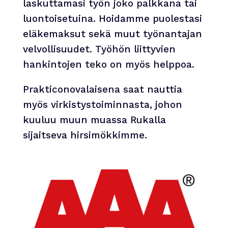
laskuttamasi työn joko palkkana tai
luontoisetuina. Hoidamme puolestasi
eläkemaksut sekä muut työnantajan
velvollisuudet. Työhön liittyvien
hankintojen teko on myös helppoa.
Prakticonovalaisena saat nauttia
myös virkistystoiminnasta, johon
kuuluu muun muassa Rukalla
sijaitseva hirsimökkimme.