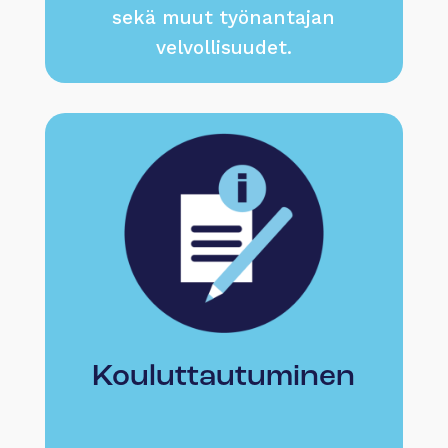
sekä muut työnantajan
velvollisuudet.
Kouluttautuminen