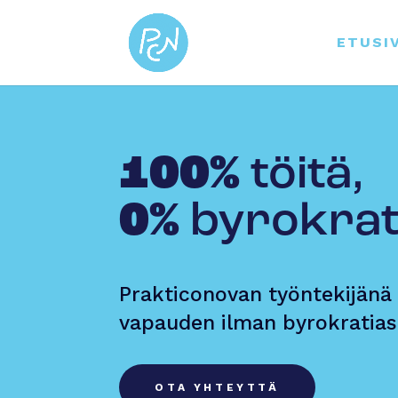
ETUSI
100%
töitä,
0%
byro­krat
Prakticonovan työntekijänä 
vapauden ilman byrokratias
OTA YHTEYTTÄ