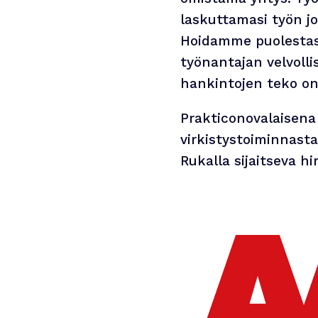
laskuttamasi työn jo
Hoidamme puolestas
työnantajan velvolli
hankintojen teko on
Prakticonovalaisena
virkistystoiminnast
Rukalla sijaitseva h