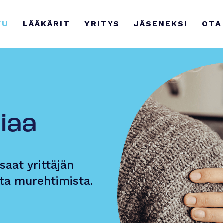
VU
LÄÄKÄRIT
YRITYS
JÄSENEKSI
OTA
iaa
saat yrittäjän
ta murehtimista.