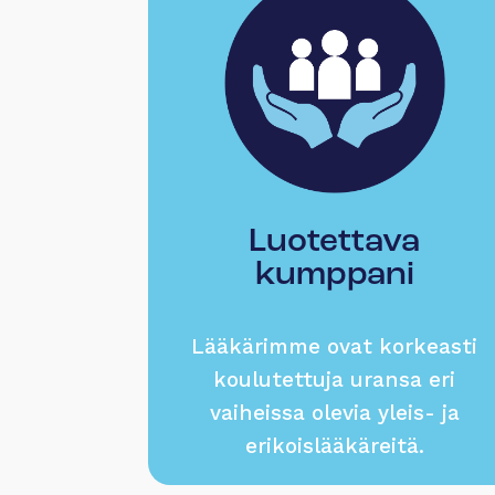
Luotettava
kumppani
Lääkärimme ovat korkeasti
koulutettuja uransa eri
vaiheissa olevia yleis- ja
erikoislääkäreitä.