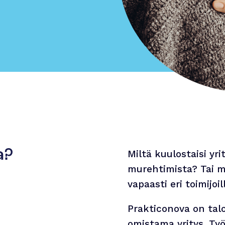
a?
Miltä kuulostaisi yr
murehtimista? Tai m
vapaasti eri toimijoil
Prakticonova on talo
omistama yritys. Ty