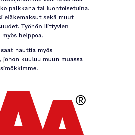
ko palkkana tai luontoisetuina.
i eläkemaksut sekä muut
suudet. Työhön liittyvien
 myös helppoa.
 saat nauttia myös
a, johon kuuluu muun muassa
irsimökkimme.