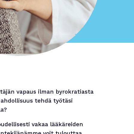
ittäjän vapaus ilman byrokratiasta
ahdollisuus tehdä työtäsi
la?
udellisesti vakaa lääkäreiden
öntekijänämme voit tulouttaa