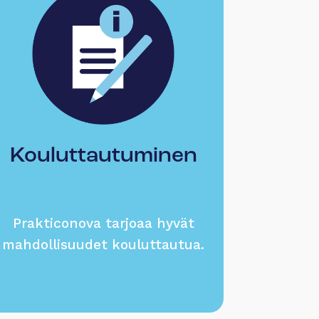
Kouluttautuminen
Prakticonova tarjoaa hyvät
mahdollisuudet kouluttautua.