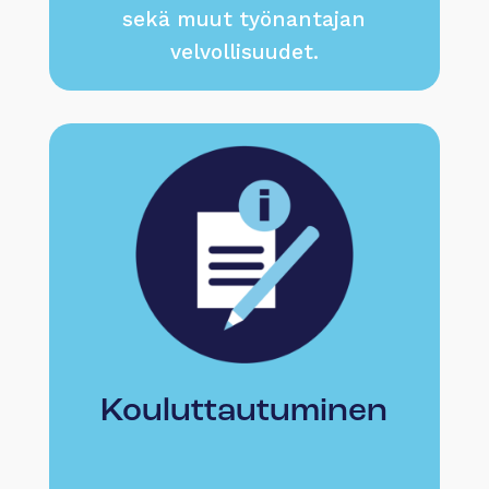
sekä muut työnantajan
velvollisuudet.
Kouluttautuminen