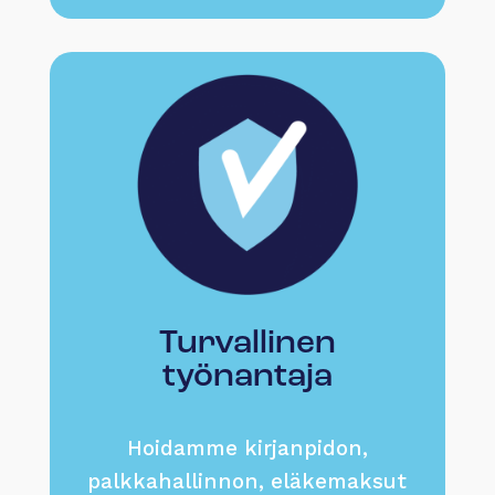
Turvallinen
työnantaja
Hoidamme kirjanpidon,
palkkahallinnon, eläkemaksut