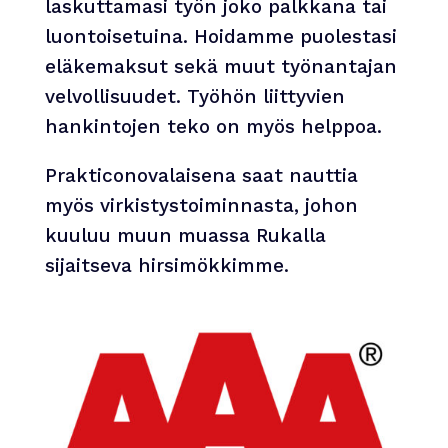
laskuttamasi työn joko palkkana tai
luontoisetuina. Hoidamme puolestasi
eläkemaksut sekä muut työnantajan
velvollisuudet. Työhön liittyvien
hankintojen teko on myös helppoa.
Prakticonovalaisena saat nauttia
myös virkistystoiminnasta, johon
kuuluu muun muassa Rukalla
sijaitseva hirsimökkimme.