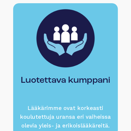
Luotettava kumppani
Lääkärimme ovat korkeasti
koulutettuja uransa eri vaiheissa
olevia yleis- ja erikoislääkäreitä.