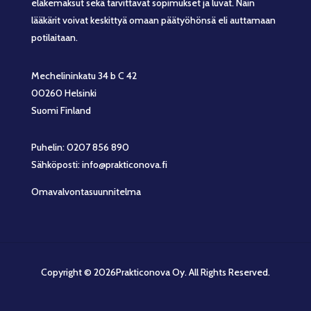
eläkemaksut sekä tarvittavat sopimukset ja luvat. Näin
lääkärit voivat keskittyä omaan päätyöhönsä eli auttamaan
potilaitaan.
Mechelininkatu 34 b C 42
00260 Helsinki
Suomi Finland
Puhelin: 0207 856 890
Sähköposti: info@prakticonova.fi
Omavalvontasuunnitelma
Copyright © 2026Prakticonova Oy. All Rights Reserved.