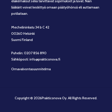
eläkemaksut sekä tarvittavat sopimukset ja luvat. Näin
lääkärit voivat keskittyä omaan päätyöhönsä eli auttamaan
potilaitaan.
Mechelininkatu 34 b C 42
00260 Helsinki
Suomi Finland
Puhelin: 0207 856 890
Sähköposti: info@prakticonova.fi
Omavalvontasuunnitelma
Copyright © 2026Prakticonova Oy. All Rights Reserved.