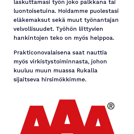
laskuttamasi työn joko palkkana tai
luontoisetuina. Hoidamme puolestasi
eläkemaksut sekä muut työnantajan
velvollisuudet. Työhön liittyvien
hankintojen teko on myös helppoa.
Prakticonovalaisena saat nauttia
myös virkistystoiminnasta, johon
kuuluu muun muassa Rukalla
sijaitseva hirsimökkimme.