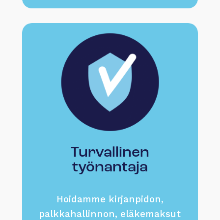
Turvallinen
työnantaja
Hoidamme kirjanpidon,
palkkahallinnon, eläkemaksut