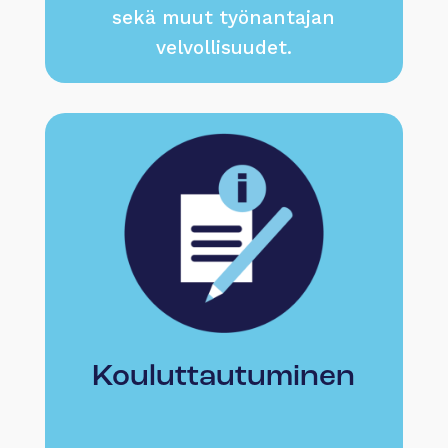
sekä muut työnantajan
velvollisuudet.
Kouluttautuminen