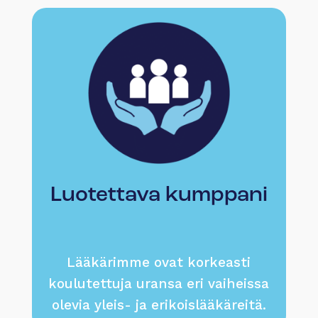
Luotettava kumppani
Lääkärimme ovat korkeasti
koulutettuja uransa eri vaiheissa
olevia yleis- ja erikoislääkäreitä.