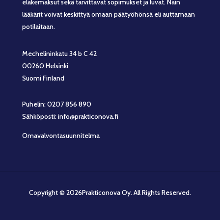
eläkemaksut sekä tarvittavat sopimukset ja luvat. Näin
lääkärit voivat keskittyä omaan päätyöhönsä eli auttamaan
potilaitaan.
Mechelininkatu 34 b C 42
00260 Helsinki
Suomi Finland
Puhelin: 0207 856 890
Sähköposti: info@prakticonova.fi
Omavalvontasuunnitelma
Copyright © 2026Prakticonova Oy. All Rights Reserved.