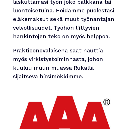
laskuttamasi työn joko palkkana tai
luontoisetuina. Hoidamme puolestasi
eläkemaksut sekä muut työnantajan
velvollisuudet. Työhön liittyvien
hankintojen teko on myös helppoa.
Prakticonovalaisena saat nauttia
myös virkistystoiminnasta, johon
kuuluu muun muassa Rukalla
sijaitseva hirsimökkimme.