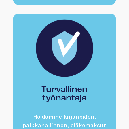
Turvallinen
työnantaja
Hoidamme kirjanpidon,
palkkahallinnon, eläkemaksut