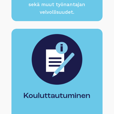
sekä muut työnantajan
velvollisuudet.
Kouluttautuminen