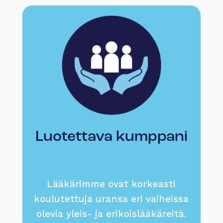
Luotettava kumppani
Lääkärimme ovat korkeasti
koulutettuja uransa eri vaiheissa
olevia yleis- ja erikoislääkäreitä.