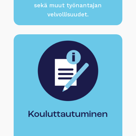
sekä muut työnantajan
velvollisuudet.
Kouluttautuminen