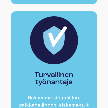
Turvallinen
työnantaja
Hoidamme kirjanpidon,
palkkahallinnon, eläkemaksut