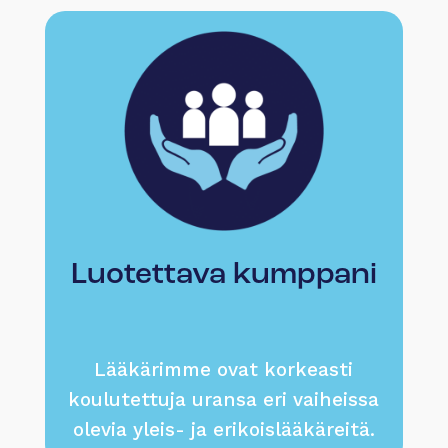
Luotettava kumppani
Lääkärimme ovat korkeasti
koulutettuja uransa eri vaiheissa
olevia yleis- ja erikoislääkäreitä.