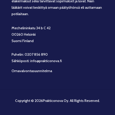
eläkemaksut sekä tarvittavat sopimukset ja luvat. Näin
lääkärit voivat keskittyä omaan päätyöhönsä eli auttamaan
potilaitaan.
Mechelininkatu 34 b C 42
00260 Helsinki
Suomi Finland
Puhelin: 0207 856 890
Sähköposti: info@prakticonova.fi
Omavalvontasuunnitelma
Copyright © 2026Prakticonova Oy. All Rights Reserved.