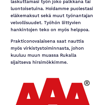
laskuttamasi työn joko palkkana tai
luontoisetuina. Hoidamme puolestasi
eläkemaksut sekä muut työnantajan
velvollisuudet. Työhön liittyvien
hankintojen teko on myös helppoa.
Prakticonovalaisena saat nauttia
myös virkistystoiminnasta, johon
kuuluu muun muassa Rukalla
sijaitseva hirsimökkimme.