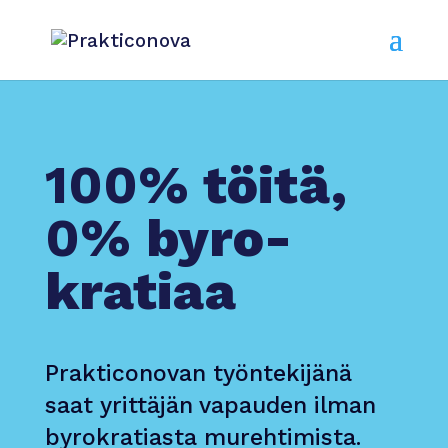
100%
töitä,
0%
byro­
kratiaa
Prakticonovan työntekijänä
saat yrittäjän vapauden ilman
byrokratiasta murehtimista.