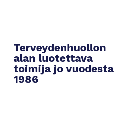
Terveydenhuollon
alan luotettava
toimija jo vuodesta
1986
Luotettava kumppani
Lääkärimme ovat korkeasti