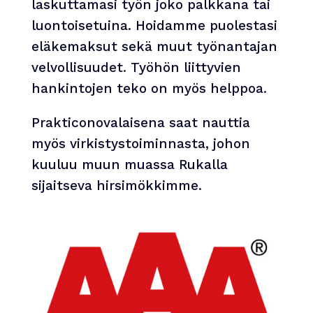
laskuttamasi työn joko palkkana tai
luontoisetuina. Hoidamme puolestasi
eläkemaksut sekä muut työnantajan
velvollisuudet. Työhön liittyvien
hankintojen teko on myös helppoa.
Prakticonovalaisena saat nauttia
myös virkistystoiminnasta, johon
kuuluu muun muassa Rukalla
sijaitseva hirsimökkimme.