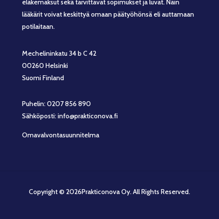
eläkemaksut sekä tarvittavat sopimukset ja luvat. Näin
lääkärit voivat keskittyä omaan päätyöhönsä eli auttamaan
potilaitaan.
Mechelininkatu 34 b C 42
00260 Helsinki
Suomi Finland
Puhelin: 0207 856 890
Sähköposti: info@prakticonova.fi
Omavalvontasuunnitelma
Copyright © 2026Prakticonova Oy. All Rights Reserved.