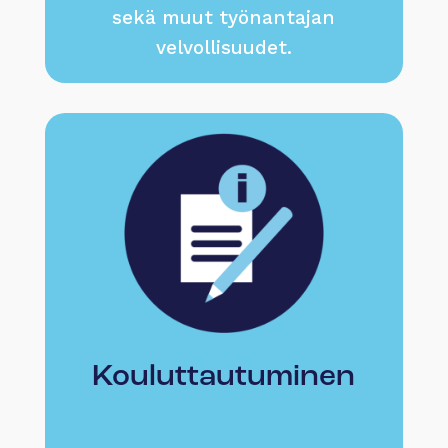
sekä muut työnantajan
velvollisuudet.
Kouluttautuminen