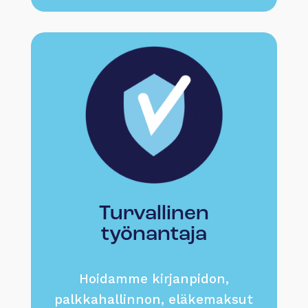
Turvallinen
työnantaja
Hoidamme kirjanpidon,
palkkahallinnon, eläkemaksut