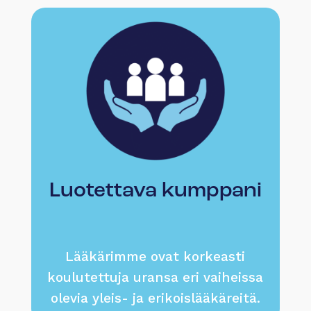
Luotettava kumppani
Lääkärimme ovat korkeasti
koulutettuja uransa eri vaiheissa
olevia yleis- ja erikoislääkäreitä.