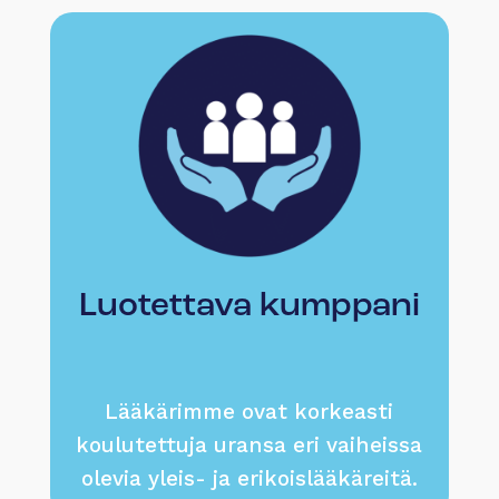
Luotettava kumppani
Lääkärimme ovat korkeasti
koulutettuja uransa eri vaiheissa
olevia yleis- ja erikoislääkäreitä.