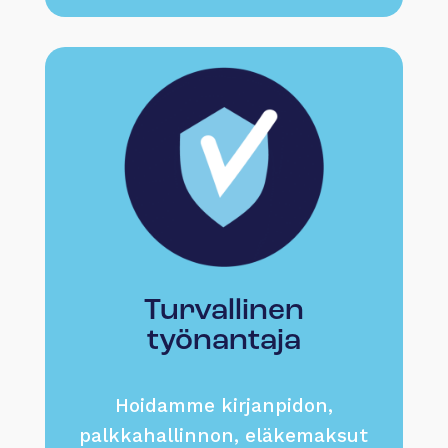
Turvallinen
työnantaja
Hoidamme kirjanpidon,
palkkahallinnon, eläkemaksut