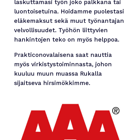
laskuttamasi työn joko palkkana tai
luontoisetuina. Hoidamme puolestasi
eläkemaksut sekä muut työnantajan
velvollisuudet. Työhön liittyvien
hankintojen teko on myös helppoa.
Prakticonovalaisena saat nauttia
myös virkistystoiminnasta, johon
kuuluu muun muassa Rukalla
sijaitseva hirsimökkimme.