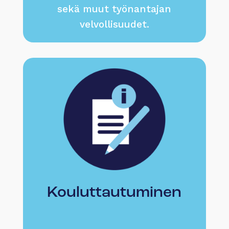
sekä muut työnantajan
velvollisuudet.
Kouluttautuminen