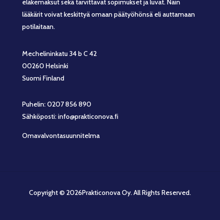
eläkemaksut sekä tarvittavat sopimukset ja luvat. Näin
lääkärit voivat keskittyä omaan päätyöhönsä eli auttamaan
potilaitaan.
Mechelininkatu 34 b C 42
00260 Helsinki
Suomi Finland
Puhelin: 0207 856 890
Sähköposti: info@prakticonova.fi
Omavalvontasuunnitelma
Copyright © 2026Prakticonova Oy. All Rights Reserved.