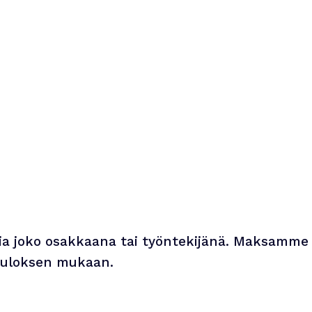
sa
palkkahallinnon, eläkemaksut
.
sekä muut työnantajan
velvollisuudet.
a joko osakkaana tai työntekijänä. Maksamme
 tuloksen mukaan.