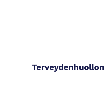
Terveydenhuollon 
Luotettava kumppani
Lääkärimme ovat korkeasti