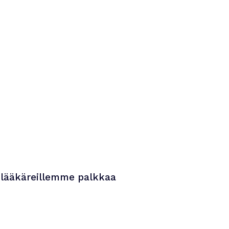
mahdollisuudet kouluttautua.
 lääkäreillemme palkkaa