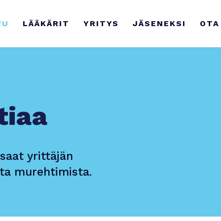
VU
LÄÄKÄRIT
YRITYS
JÄSENEKSI
OTA
tiaa
saat yrittäjän
ta murehtimista.