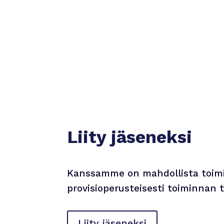
koulutettuja uransa eri vaiheis
olevia yleis- ja erikoislääkäreitä
Liity jäseneksi
Kanssamme on mahdollista toimi
provisioperusteisesti toiminnan
Liity jäseneksi