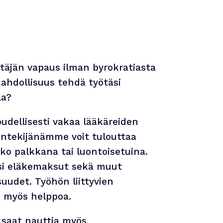
ittäjän vapaus ilman byrokratiasta
ahdollisuus tehdä työtäsi
la?
udellisesti vakaa lääkäreiden
öntekijänämme voit tulouttaa
ko palkkana tai luontoisetuina.
i eläkemaksut sekä muut
suudet. Työhön liittyvien
 myös helppoa.
 saat nauttia myös