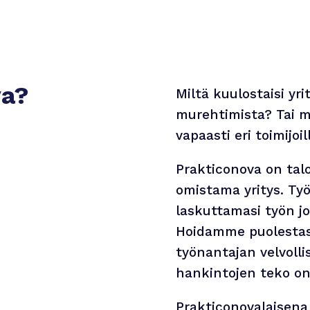
va?
Miltä kuulostaisi yr
murehtimista? Tai m
vapaasti eri toimijoil
Prakticonova on talo
omistama yritys. Ty
laskuttamasi työn jo
Hoidamme puolestas
työnantajan velvolli
hankintojen teko on
Prakticonovalaisena