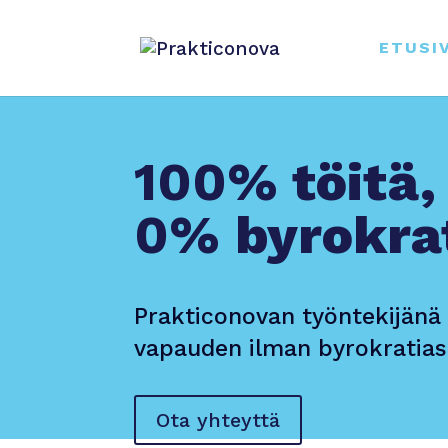
ETUSI
100%
töitä,
0%
byro­kra
Prakticonovan työntekijänä 
vapauden ilman byrokratias
Ota yhteyttä