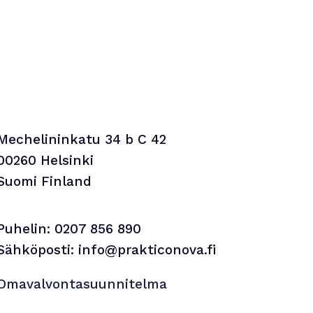
Mechelininkatu 34 b C 42
00260 Helsinki
Suomi Finland
Puhelin: 0207 856 890
Sähköposti: info@prakticonova.fi
Omavalvontasuunnitelma