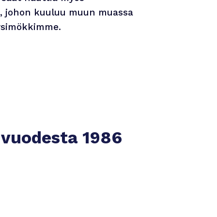
a, johon kuuluu muun muassa
irsimökkimme.
o vuodesta 1986
Kouluttautuminen
Prakticonova tarjoaa hyvät