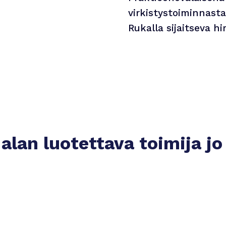
virkistystoiminnast
Rukalla sijaitseva h
alan luotettava toimija j
Turvallinen työnantaja
Hoidamme kirjanpidon,