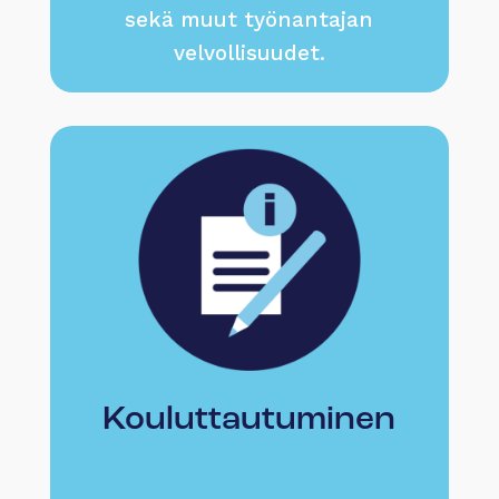
sekä muut työnantajan
velvollisuudet.
Kouluttautuminen