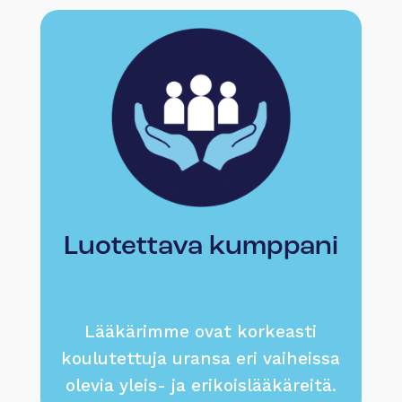
Luotettava kumppani
Lääkärimme ovat korkeasti
koulutettuja uransa eri vaiheissa
olevia yleis- ja erikoislääkäreitä.