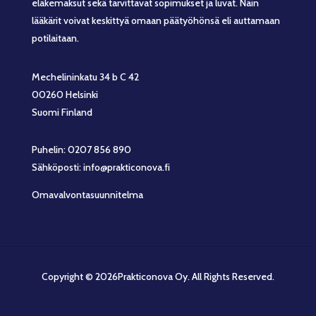
eläkemaksut sekä tarvittavat sopimukset ja luvat. Näin
lääkärit voivat keskittyä omaan päätyöhönsä eli auttamaan
potilaitaan.
Mechelininkatu 34 b C 42
00260 Helsinki
Suomi Finland
Puhelin: 0207 856 890
Sähköposti: info@prakticonova.fi
Omavalvontasuunnitelma
Copyright © 2026Prakticonova Oy. All Rights Reserved.