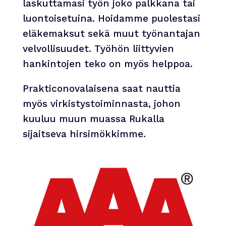
laskuttamasi työn joko palkkana tai
luontoisetuina. Hoidamme puolestasi
eläkemaksut sekä muut työnantajan
velvollisuudet. Työhön liittyvien
hankintojen teko on myös helppoa.
Prakticonovalaisena saat nauttia
myös virkistystoiminnasta, johon
kuuluu muun muassa Rukalla
sijaitseva hirsimökkimme.