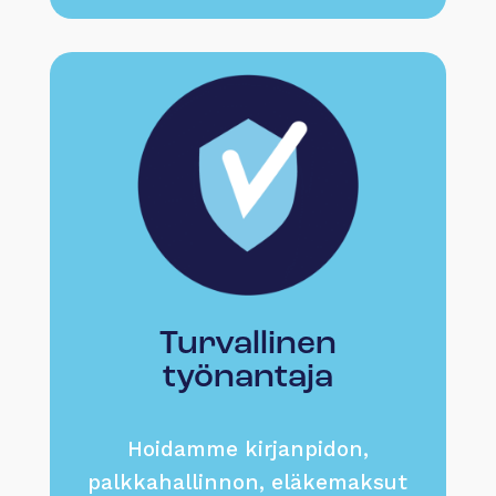
Turvallinen
työnantaja
Hoidamme kirjanpidon,
palkkahallinnon, eläkemaksut