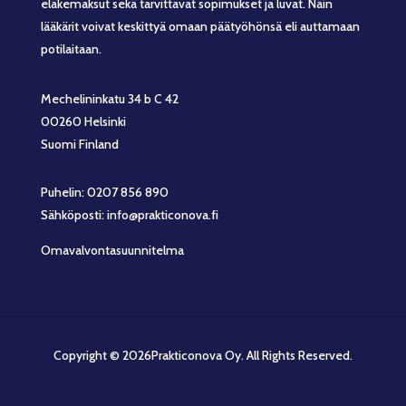
eläkemaksut sekä tarvittavat sopimukset ja luvat. Näin
lääkärit voivat keskittyä omaan päätyöhönsä eli auttamaan
potilaitaan.
Mechelininkatu 34 b C 42
00260 Helsinki
Suomi Finland
Puhelin: 0207 856 890
Sähköposti: info@prakticonova.fi
Omavalvontasuunnitelma
Copyright © 2026Prakticonova Oy. All Rights Reserved.