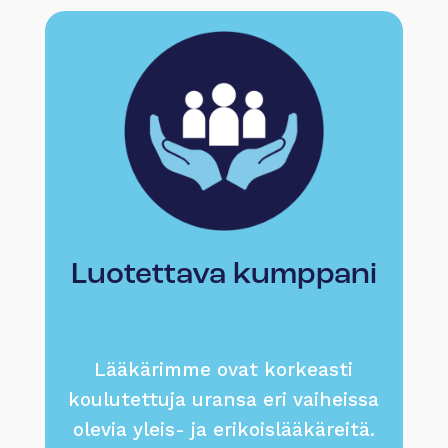
Luotettava kumppani
Lääkärimme ovat korkeasti
koulutettuja uransa eri vaiheissa
olevia yleis- ja erikoislääkäreitä.