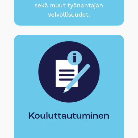
sekä muut työnantajan
velvollisuudet.
Kouluttautuminen