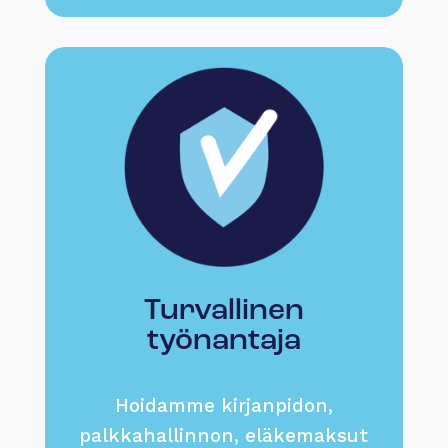
Turvallinen
työnantaja
Hoidamme kirjanpidon,
palkkahallinnon, eläkemaksut