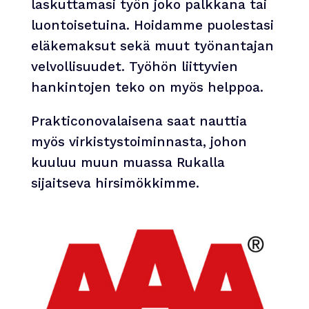
laskuttamasi työn joko palkkana tai
luontoisetuina. Hoidamme puolestasi
eläkemaksut sekä muut työnantajan
velvollisuudet. Työhön liittyvien
hankintojen teko on myös helppoa.
Prakticonovalaisena saat nauttia
myös virkistystoiminnasta, johon
kuuluu muun muassa Rukalla
sijaitseva hirsimökkimme.