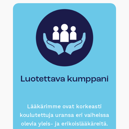
Luotettava kumppani
Lääkärimme ovat korkeasti
koulutettuja uransa eri vaiheissa
olevia yleis- ja erikoislääkäreitä.