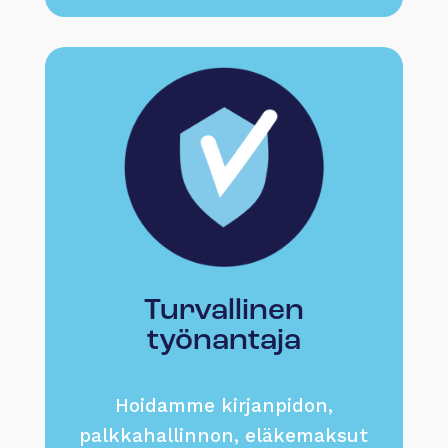
Turvallinen
työnantaja
Hoidamme kirjanpidon,
palkkahallinnon, eläkemaksut