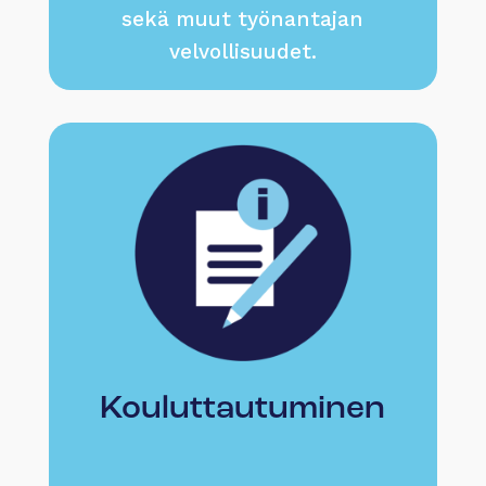
sekä muut työnantajan
velvollisuudet.
Kouluttautuminen