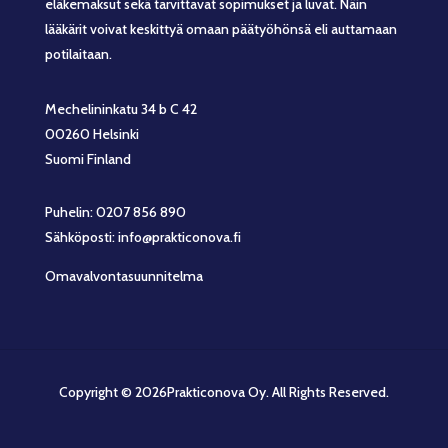
eläkemaksut sekä tarvittavat sopimukset ja luvat. Näin
lääkärit voivat keskittyä omaan päätyöhönsä eli auttamaan
potilaitaan.
Mechelininkatu 34 b C 42
00260 Helsinki
Suomi Finland
Puhelin: 0207 856 890
Sähköposti: info@prakticonova.fi
Omavalvontasuunnitelma
Copyright © 2026Prakticonova Oy. All Rights Reserved.