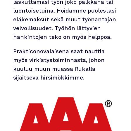
laskuttamasi työn joko palkkana tai
luontoisetuina. Hoidamme puolestasi
eläkemaksut sekä muut työnantajan
velvollisuudet. Työhön liittyvien
hankintojen teko on myös helppoa.
Prakticonovalaisena saat nauttia
myös virkistystoiminnasta, johon
kuuluu muun muassa Rukalla
sijaitseva hirsimökkimme.