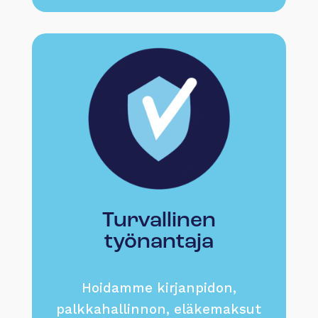
Turvallinen
työnantaja
Hoidamme kirjanpidon,
palkkahallinnon, eläkemaksut