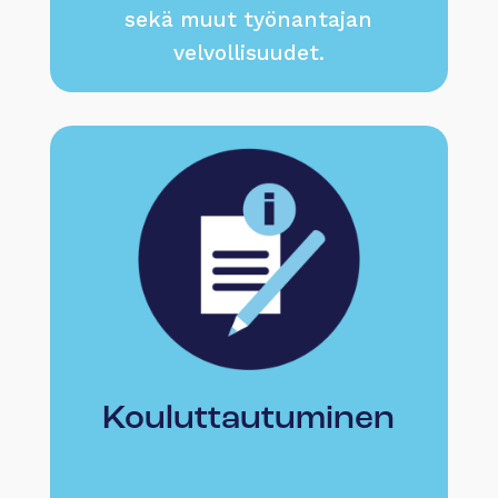
sekä muut työnantajan
velvollisuudet.
Kouluttautuminen