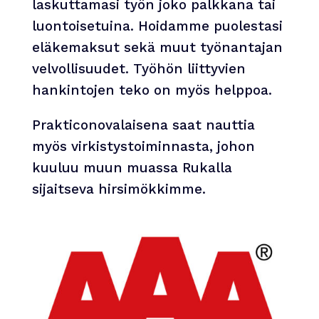
laskuttamasi työn joko palkkana tai
luontoisetuina. Hoidamme puolestasi
eläkemaksut sekä muut työnantajan
velvollisuudet. Työhön liittyvien
hankintojen teko on myös helppoa.
Prakticonovalaisena saat nauttia
myös virkistystoiminnasta, johon
kuuluu muun muassa Rukalla
sijaitseva hirsimökkimme.