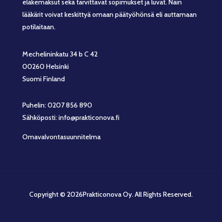
eläkemaksut sekä tarvittavat sopimukset ja luvat. Näin
lääkärit voivat keskittyä omaan päätyöhönsä eli auttamaan
potilaitaan.
Mechelininkatu 34 b C 42
00260 Helsinki
Suomi Finland
Puhelin: 0207 856 890
Sähköposti: info@prakticonova.fi
Omavalvontasuunnitelma
Copyright © 2026Prakticonova Oy. All Rights Reserved.