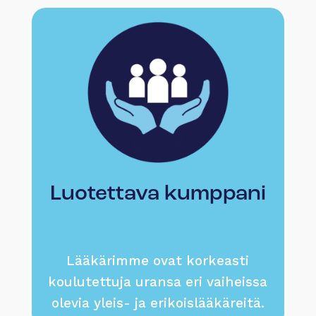
Luotettava kumppani
Lääkärimme ovat korkeasti
koulutettuja uransa eri vaiheissa
olevia yleis- ja erikoislääkäreitä.