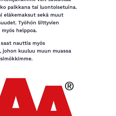
ko palkkana tai luontoisetuina.
i eläkemaksut sekä muut
suudet. Työhön liittyvien
 myös helppoa.
 saat nauttia myös
a, johon kuuluu muun muassa
irsimökkimme.