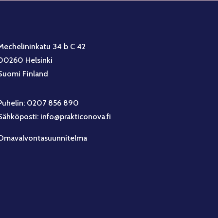
Mechelininkatu 34 b C 42
00260 Helsinki
Suomi Finland
Puhelin: 0207 856 890
Sähköposti: info@prakticonova.fi
Omavalvontasuunnitelma