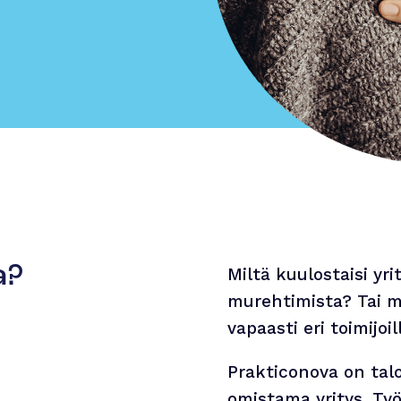
a?
Miltä kuulostaisi yr
murehtimista? Tai m
vapaasti eri toimijoil
Prakticonova on talo
omistama yritys. Ty