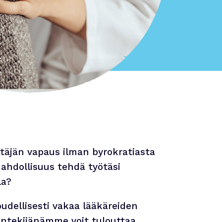
ittäjän vapaus ilman byrokratiasta
ahdollisuus tehdä työtäsi
la?
udellisesti vakaa lääkäreiden
öntekijänämme voit tulouttaa