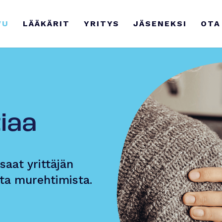
VU
LÄÄKÄRIT
YRITYS
JÄSENEKSI
OTA
iaa
saat yrittäjän
ta murehtimista.