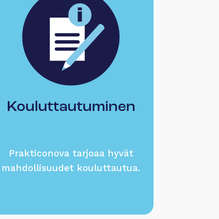
Kouluttautuminen
Prakticonova tarjoaa hyvät
mahdollisuudet kouluttautua.