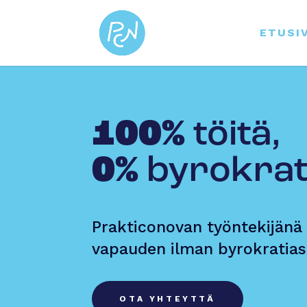
ETUSI
100%
töitä,
0%
byro­krat
Prakticonovan työntekijänä 
vapauden ilman byrokratias
OTA YHTEYTTÄ