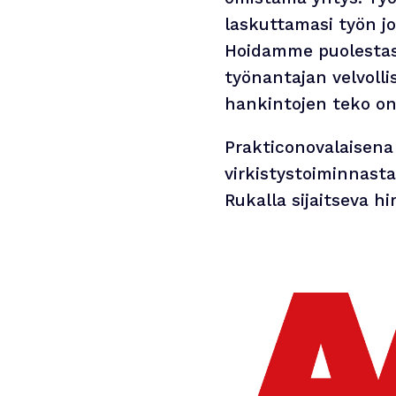
laskuttamasi työn jo
Hoidamme puolestas
työnantajan velvolli
hankintojen teko on
Prakticonovalaisena
virkistystoiminnast
Rukalla sijaitseva h