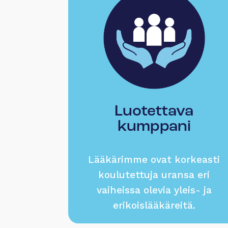
Luotettava
kumppani
Lääkärimme ovat korkeasti
koulutettuja uransa eri
vaiheissa olevia yleis- ja
erikoislääkäreitä.