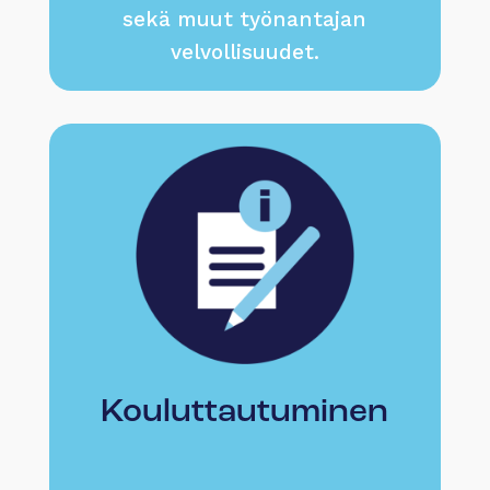
sekä muut työnantajan
velvollisuudet.
Kouluttautuminen