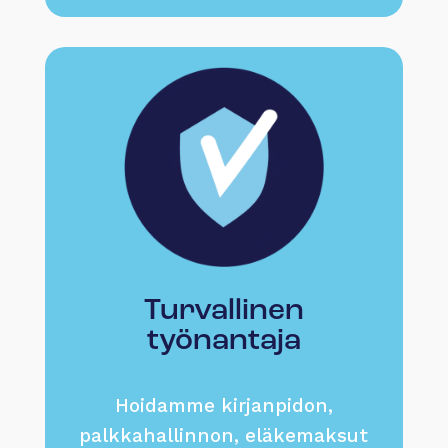
Turvallinen
työnantaja
Hoidamme kirjanpidon,
palkkahallinnon, eläkemaksut