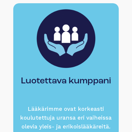
Luotettava kumppani
Lääkärimme ovat korkeasti
koulutettuja uransa eri vaiheissa
olevia yleis- ja erikoislääkäreitä.