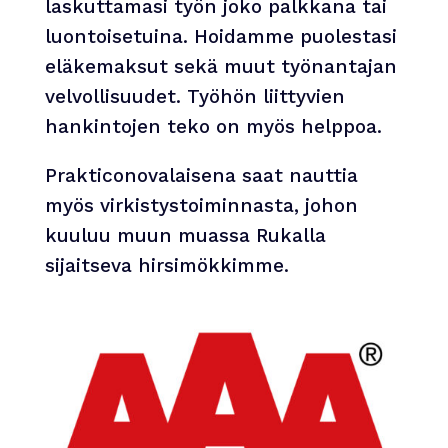
laskuttamasi työn joko palkkana tai
luontoisetuina. Hoidamme puolestasi
eläkemaksut sekä muut työnantajan
velvollisuudet. Työhön liittyvien
hankintojen teko on myös helppoa.
Prakticonovalaisena saat nauttia
myös virkistystoiminnasta, johon
kuuluu muun muassa Rukalla
sijaitseva hirsimökkimme.