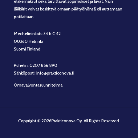
eläkemaksut sekä tarvittavat sopimukset ja luvat. Näin
lääkärit voivat keskittyä omaan päätyöhönsä eli auttamaan
potilaitaan.
Mechelininkatu 34 b C 42
00260 Helsinki
Suomi Finland
Puhelin: 0207 856 890
Sähköposti: info@prakticonova.fi
Omavalvontasuunnitelma
Copyright © 2026Prakticonova Oy. All Rights Reserved.