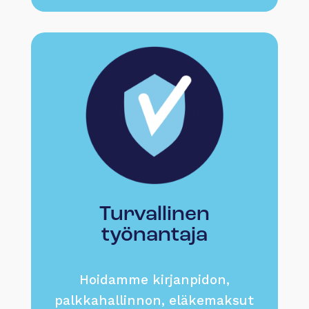
Turvallinen
työnantaja
Hoidamme kirjanpidon,
palkkahallinnon, eläkemaksut