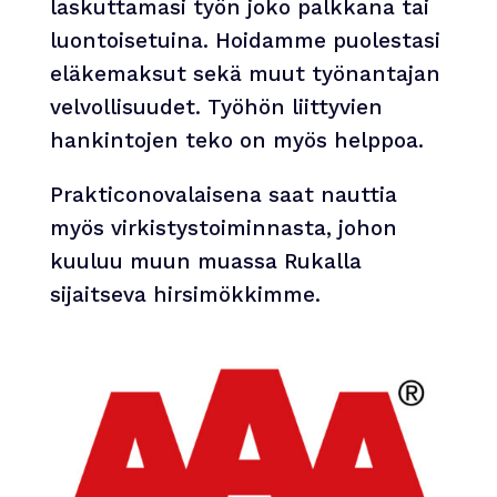
laskuttamasi työn joko palkkana tai
luontoisetuina. Hoidamme puolestasi
eläkemaksut sekä muut työnantajan
velvollisuudet. Työhön liittyvien
hankintojen teko on myös helppoa.
Prakticonovalaisena saat nauttia
myös virkistystoiminnasta, johon
kuuluu muun muassa Rukalla
sijaitseva hirsimökkimme.