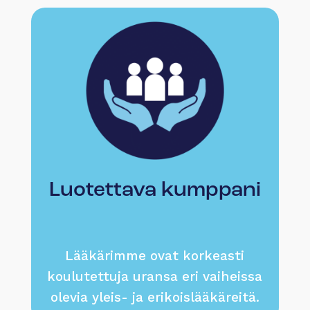
Luotettava kumppani
Lääkärimme ovat korkeasti
koulutettuja uransa eri vaiheissa
olevia yleis- ja erikoislääkäreitä.