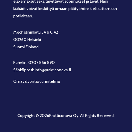
eläkemaksut sekä tarvittavat sopimukset ja luvat. Näin
lääkärit voivat keskittyä omaan päätyöhönsä eli auttamaan
potilaitaan.
Mechelininkatu 34 b C 42
00260 Helsinki
Suomi Finland
Puhelin: 0207 856 890
Sähköposti: info@prakticonova.fi
Omavalvontasuunnitelma
Copyright © 2026Prakticonova Oy. All Rights Reserved.