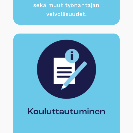
sekä muut työnantajan
velvollisuudet.
Kouluttautuminen