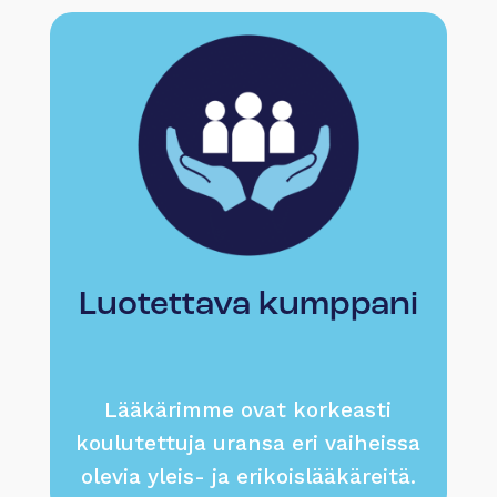
Luotettava kumppani
Lääkärimme ovat korkeasti
koulutettuja uransa eri vaiheissa
olevia yleis- ja erikoislääkäreitä.