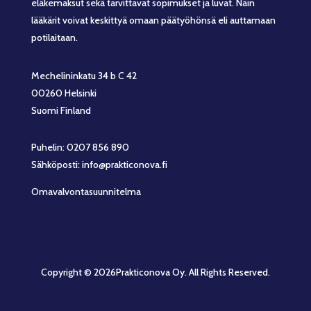
eläkemaksut sekä tarvittavat sopimukset ja luvat. Näin
lääkärit voivat keskittyä omaan päätyöhönsä eli auttamaan
potilaitaan.
Mechelininkatu 34 b C 42
00260 Helsinki
Suomi Finland
Puhelin: 0207 856 890
Sähköposti: info@prakticonova.fi
Omavalvontasuunnitelma
Copyright © 2026Prakticonova Oy. All Rights Reserved.