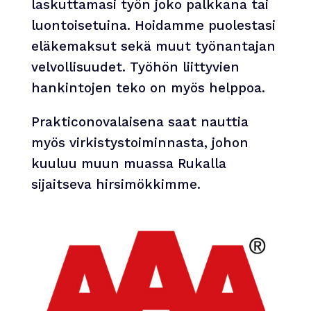
laskuttamasi työn joko palkkana tai
luontoisetuina. Hoidamme puolestasi
eläkemaksut sekä muut työnantajan
velvollisuudet. Työhön liittyvien
hankintojen teko on myös helppoa.
Prakticonovalaisena saat nauttia
myös virkistystoiminnasta, johon
kuuluu muun muassa Rukalla
sijaitseva hirsimökkimme.