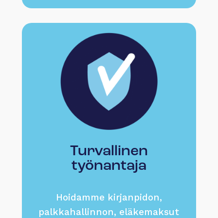
Turvallinen
työnantaja
Hoidamme kirjanpidon,
palkkahallinnon, eläkemaksut