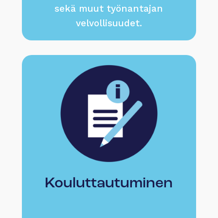
sekä muut työnantajan
velvollisuudet.
Kouluttautuminen