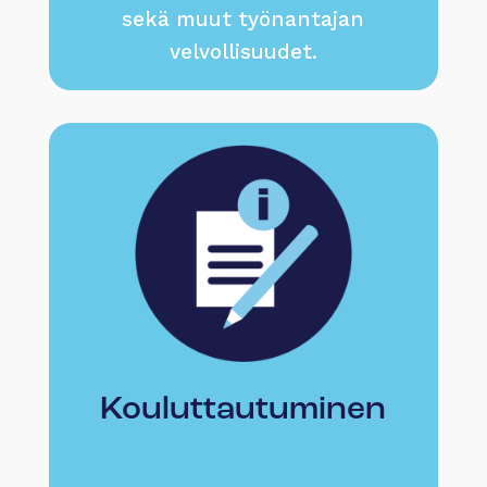
sekä muut työnantajan
velvollisuudet.
Kouluttautuminen