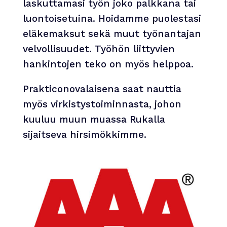
laskuttamasi työn joko palkkana tai
luontoisetuina. Hoidamme puolestasi
eläkemaksut sekä muut työnantajan
velvollisuudet. Työhön liittyvien
hankintojen teko on myös helppoa.
Prakticonovalaisena saat nauttia
myös virkistystoiminnasta, johon
kuuluu muun muassa Rukalla
sijaitseva hirsimökkimme.