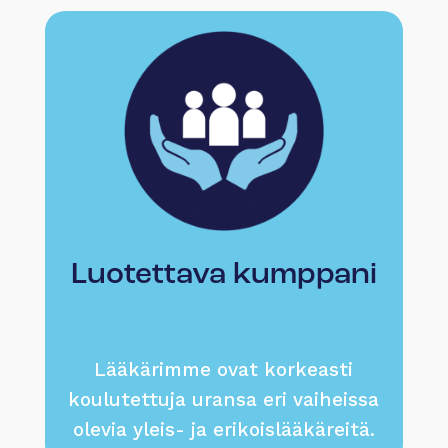
Luotettava kumppani
Lääkärimme ovat korkeasti
koulutettuja uransa eri vaiheissa
olevia yleis- ja erikoislääkäreitä.