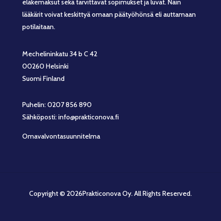
eläkemaksut sekä tarvittavat sopimukset ja luvat. Näin
lääkärit voivat keskittyä omaan päätyöhönsä eli auttamaan
potilaitaan.
Mechelininkatu 34 b C 42
00260 Helsinki
Suomi Finland
Puhelin: 0207 856 890
Sähköposti: info@prakticonova.fi
Omavalvontasuunnitelma
Copyright © 2026Prakticonova Oy. All Rights Reserved.