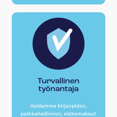
Turvallinen
työnantaja
Hoidamme kirjanpidon,
palkkahallinnon, eläkemaksut