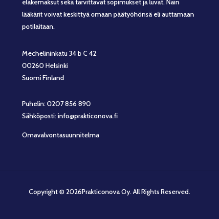
eläkemaksut sekä tarvittavat sopimukset ja luvat. Näin
lääkärit voivat keskittyä omaan päätyöhönsä eli auttamaan
potilaitaan.
Mechelininkatu 34 b C 42
00260 Helsinki
Suomi Finland
Puhelin: 0207 856 890
Sähköposti: info@prakticonova.fi
Omavalvontasuunnitelma
Copyright © 2026Prakticonova Oy. All Rights Reserved.