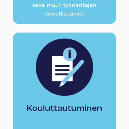
sekä muut työnantajan
velvollisuudet.
Kouluttautuminen