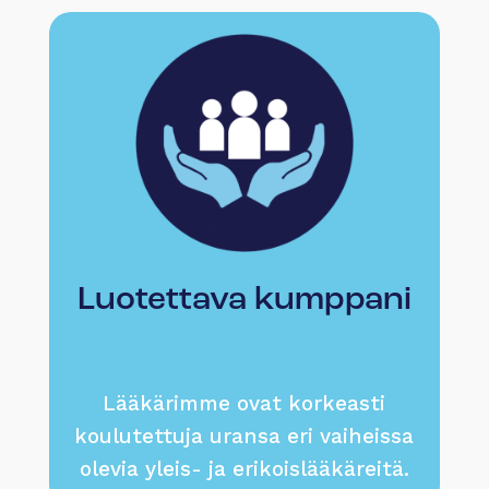
Luotettava kumppani
Lääkärimme ovat korkeasti
koulutettuja uransa eri vaiheissa
olevia yleis- ja erikoislääkäreitä.