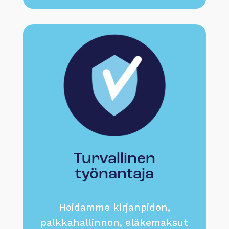
Turvallinen
työnantaja
Hoidamme kirjanpidon,
palkkahallinnon, eläkemaksut