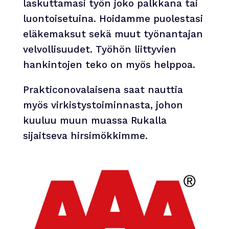
laskuttamasi työn joko palkkana tai
luontoisetuina. Hoidamme puolestasi
eläkemaksut sekä muut työnantajan
velvollisuudet. Työhön liittyvien
hankintojen teko on myös helppoa.
Prakticonovalaisena saat nauttia
myös virkistystoiminnasta, johon
kuuluu muun muassa Rukalla
sijaitseva hirsimökkimme.