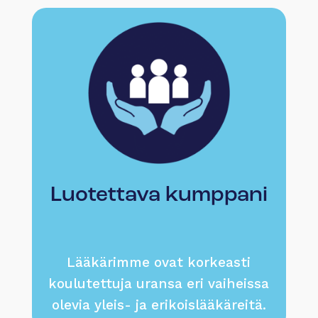
Luotettava kumppani
Lääkärimme ovat korkeasti
koulutettuja uransa eri vaiheissa
olevia yleis- ja erikoislääkäreitä.