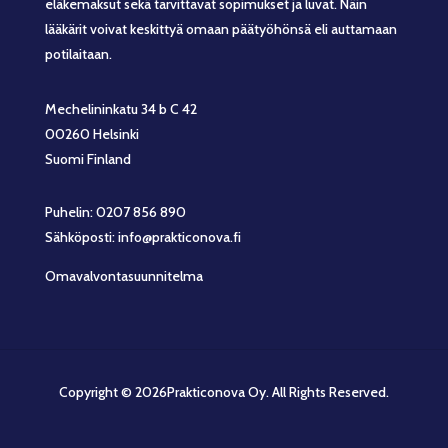
eläkemaksut sekä tarvittavat sopimukset ja luvat. Näin
lääkärit voivat keskittyä omaan päätyöhönsä eli auttamaan
potilaitaan.
Mechelininkatu 34 b C 42
00260 Helsinki
Suomi Finland
Puhelin: 0207 856 890
Sähköposti: info@prakticonova.fi
Omavalvontasuunnitelma
Copyright © 2026Prakticonova Oy. All Rights Reserved.