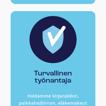
Turvallinen
työnantaja
Hoidamme kirjanpidon,
palkkahallinnon, eläkemaksut