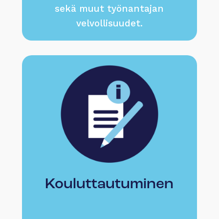
sekä muut työnantajan
velvollisuudet.
Kouluttautuminen