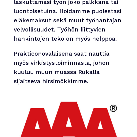
laskuttamasi työn joko palkkana tai
luontoisetuina. Hoidamme puolestasi
eläkemaksut sekä muut työnantajan
velvollisuudet. Työhön liittyvien
hankintojen teko on myös helppoa.
Prakticonovalaisena saat nauttia
myös virkistystoiminnasta, johon
kuuluu muun muassa Rukalla
sijaitseva hirsimökkimme.