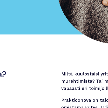
a?
Miltä kuulostaisi yr
murehtimista? Tai m
vapaasti eri toimijoil
Prakticonova on talo
omistama yritys. Ty