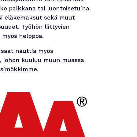
ko palkkana tai luontoisetuina.
i eläkemaksut sekä muut
suudet. Työhön liittyvien
 myös helppoa.
 saat nauttia myös
a, johon kuuluu muun muassa
irsimökkimme.