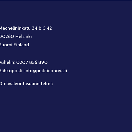
Mechelininkatu 34 b C 42
00260 Helsinki
Suomi Finland
Puhelin: 0207 856 890
Sähköposti: info@prakticonova.fi
Omavalvontasuunnitelma