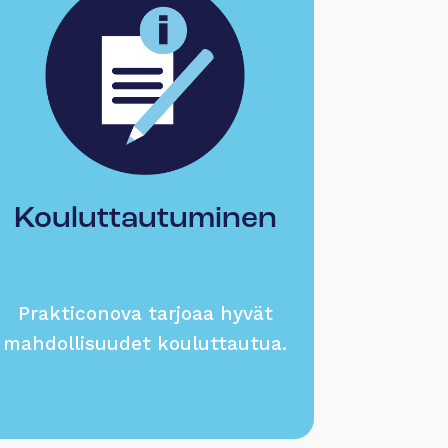
Kouluttautuminen
Prakticonova tarjoaa hyvät
mahdollisuudet kouluttautua.