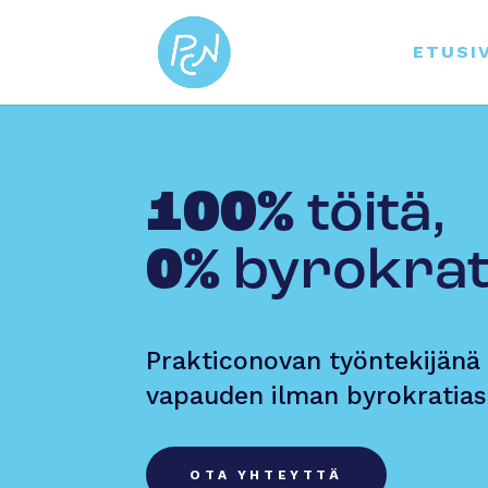
ETUSI
100%
töitä,
0%
byro­krat
Prakticonovan työntekijänä 
vapauden ilman byrokratias
OTA YHTEYTTÄ