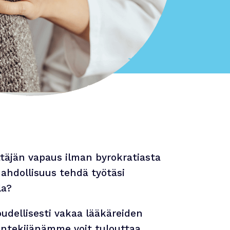
ittäjän vapaus ilman byrokratiasta
ahdollisuus tehdä työtäsi
la?
udellisesti vakaa lääkäreiden
öntekijänämme voit tulouttaa