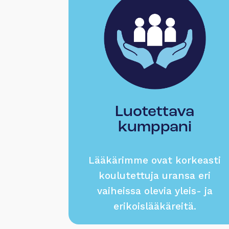
Luotettava
kumppani
Lääkärimme ovat korkeasti
koulutettuja uransa eri
vaiheissa olevia yleis- ja
erikoislääkäreitä.