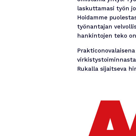
laskuttamasi työn jo
Hoidamme puolestas
työnantajan velvolli
hankintojen teko on
Prakticonovalaisena
virkistystoiminnast
Rukalla sijaitseva h