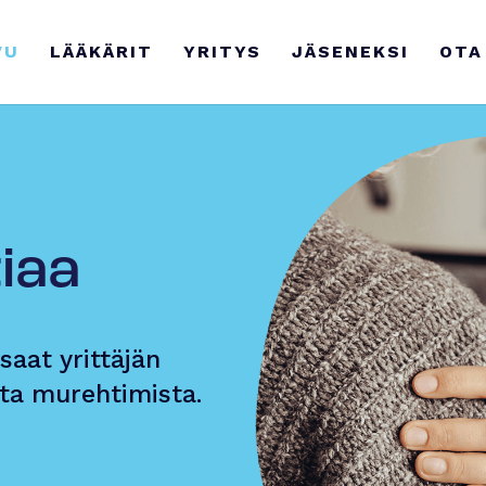
VU
LÄÄKÄRIT
YRITYS
JÄSENEKSI
OTA
iaa
saat yrittäjän
ta murehtimista.