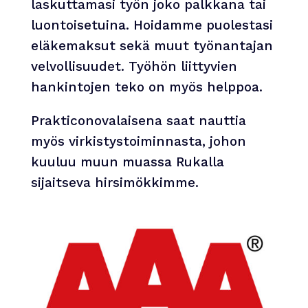
laskuttamasi työn joko palkkana tai
luontoisetuina. Hoidamme puolestasi
eläkemaksut sekä muut työnantajan
velvollisuudet. Työhön liittyvien
hankintojen teko on myös helppoa.
Prakticonovalaisena saat nauttia
myös virkistystoiminnasta, johon
kuuluu muun muassa Rukalla
sijaitseva hirsimökkimme.