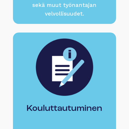
sekä muut työnantajan
velvollisuudet.
Kouluttautuminen