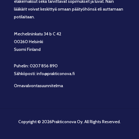
eläkemaksut sekä tarvittavat sopimukset ja luvat. Näin
lääkärit voivat keskittyä omaan päätyöhönsä eli auttamaan
potilaitaan.
Mechelininkatu 34 b C 42
00260 Helsinki
Suomi Finland
Puhelin: 0207 856 890
Sähköposti: info@prakticonova.fi
Omavalvontasuunnitelma
Copyright © 2026Prakticonova Oy. All Rights Reserved.