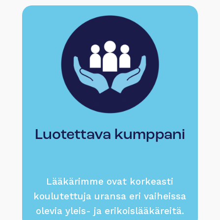
Luotettava kumppani
Lääkärimme ovat korkeasti
koulutettuja uransa eri vaiheissa
olevia yleis- ja erikoislääkäreitä.