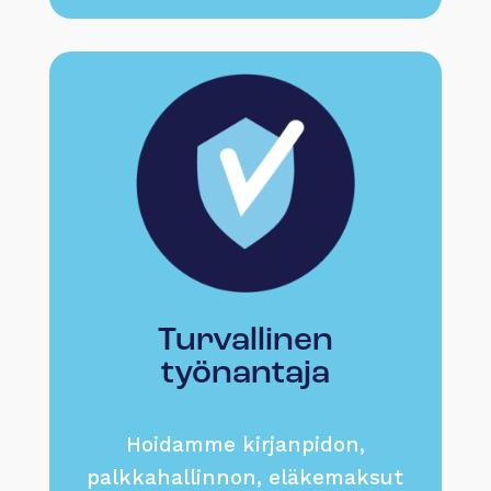
Turvallinen
työnantaja
Hoidamme kirjanpidon,
palkkahallinnon, eläkemaksut